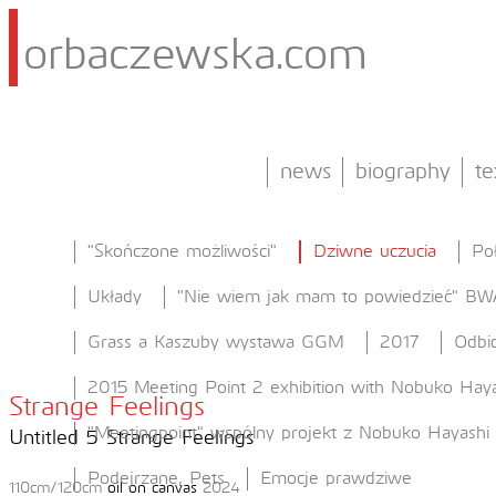
orbaczewska.com
news
biography
te
"Skończone możliwości"
Dziwne uczucia
Po
Układy
"Nie wiem jak mam to powiedzieć" BW
Grass a Kaszuby wystawa GGM
2017
Odbic
2015 Meeting Point 2 exhibition with Nobuko Haya
Strange Feelings
"Meetingpoint" wspólny projekt z Nobuko Hayashi
Untitled 5 Strange Feelings
Podejrzane, Pets
Emocje prawdziwe
110cm/120cm
oil on canvas
2024