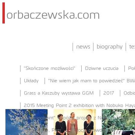
orbaczewska.com
news
biography
te
"Skończone możliwości"
Dziwne uczucia
Po
Układy
"Nie wiem jak mam to powiedzieć" BW
Grass a Kaszuby wystawa GGM
2017
Odbic
2015 Meeting Point 2 exhibition with Nobuko Haya
"Meetingpoint" wspólny projekt z Nobuko Hayashi
Podejrzane, Pets
Emocje prawdziwe