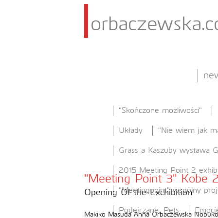
orbaczewska.
ne
"Skończone możliwości"
Układy
"Nie wiem jak m
Grass a Kaszuby wystawa
2015 Meeting Point 2 exhib
"Meeting Point 3" Kobe 
"Meetingpoint" wspólny pro
Opening Of the Exchibition
Podejrzane, Pets
Emocj
Makiko Masuda Anna Orbaczewska Nobuk