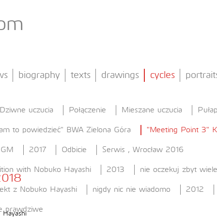
com
ws
biography
texts
drawings
cycles
portrait
Dziwne uczucia
Połączenie
Mieszane uczucia
Pułap
am to powiedzieć" BWA Zielona Góra
"Meeting Point 3" 
 GGM
2017
Odbicie
Serwis , Wrocław 2016
ition with Nobuko Hayashi
2013
nie oczekuj zbyt wiel
2018
jekt z Nobuko Hayashi
nigdy nic nie wiadomo
2012
e prawdziwe
o Hayashi