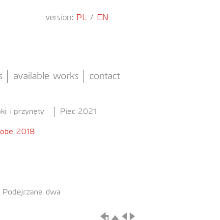
version:
PL
/
EN
s
available works
contact
ki i przynęty
Piec 2021
Kobe 2018
e
Podejrzane dwa