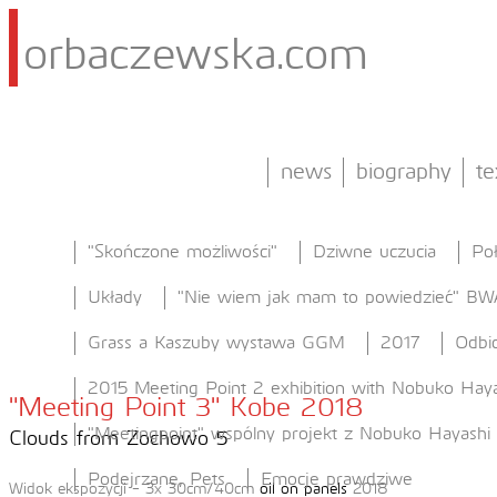
orbaczewska.com
news
biography
te
"Skończone możliwości"
Dziwne uczucia
Po
Układy
"Nie wiem jak mam to powiedzieć" BW
Grass a Kaszuby wystawa GGM
2017
Odbic
2015 Meeting Point 2 exhibition with Nobuko Haya
"Meeting Point 3" Kobe 2018
"Meetingpoint" wspólny projekt z Nobuko Hayashi
Clouds from Zochowo 5
Podejrzane, Pets
Emocje prawdziwe
Widok ekspozycji - 3x 30cm/40cm
oil on panels
2018