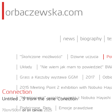
orbaczewska.com
news
biography
te
"Skończone możliwości"
Dziwne uczucia
Po
Układy
"Nie wiem jak mam to powiedzieć" BW
Grass a Kaszuby wystawa GGM
2017
Odbic
2015 Meeting Point 2 exhibition with Nobuko Haya
Connection
"Meetingpoint" wspólny projekt z Nobuko Hayashi
Untitled , 3 from the serie Conection
Podejrzane, Pets
Emocje prawdziwe
70cm/50cm
oil on canvas
2025