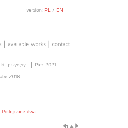
version:
PL
/
EN
s
available works
contact
ki i przynęty
Piec 2021
Kobe 2018
e
Podejrzane dwa