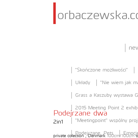
orbaczewska.
ne
"Skończone możliwości"
Układy
"Nie wiem jak m
Grass a Kaszuby wystawa
2015 Meeting Point 2 exhib
Podejrzane dwa
"Meetingpoint" wspólny pro
2in1
Podejrzane, Pets
Emocj
private colection , Denmark
100cm/100cm
o