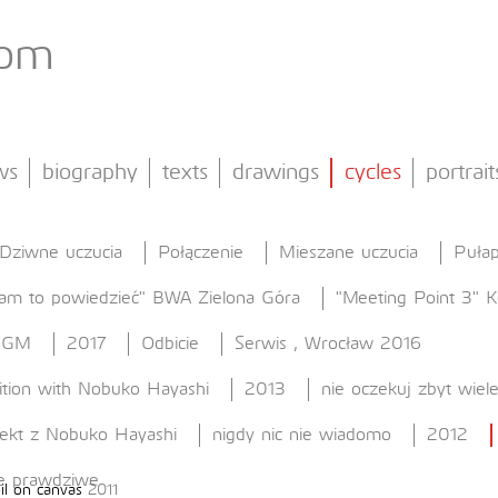
com
ws
biography
texts
drawings
cycles
portrait
Dziwne uczucia
Połączenie
Mieszane uczucia
Pułap
am to powiedzieć" BWA Zielona Góra
"Meeting Point 3" 
 GGM
2017
Odbicie
Serwis , Wrocław 2016
ition with Nobuko Hayashi
2013
nie oczekuj zbyt wiel
jekt z Nobuko Hayashi
nigdy nic nie wiadomo
2012
e prawdziwe
il on canvas
2011