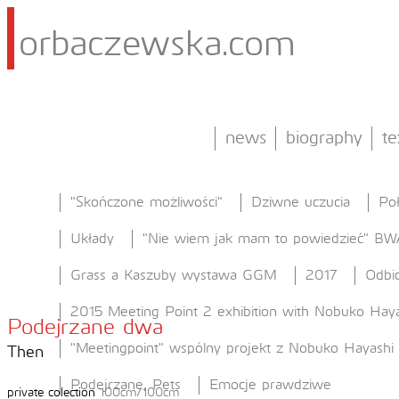
orbaczewska.com
news
biography
te
"Skończone możliwości"
Dziwne uczucia
Po
Układy
"Nie wiem jak mam to powiedzieć" BW
Grass a Kaszuby wystawa GGM
2017
Odbic
2015 Meeting Point 2 exhibition with Nobuko Haya
Podejrzane dwa
"Meetingpoint" wspólny projekt z Nobuko Hayashi
Then
Podejrzane, Pets
Emocje prawdziwe
private colection
100cm/100cm