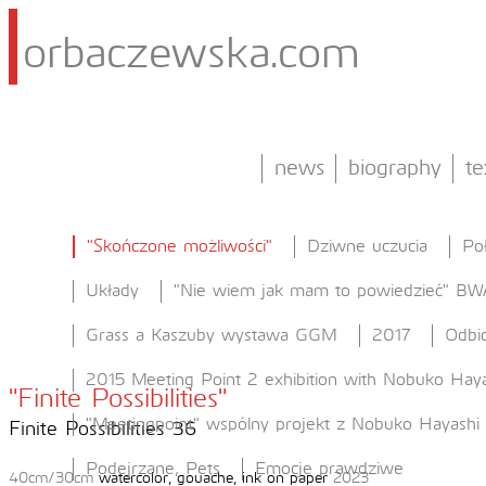
orbaczewska.com
news
biography
te
"Skończone możliwości"
Dziwne uczucia
Po
Układy
"Nie wiem jak mam to powiedzieć" BW
Grass a Kaszuby wystawa GGM
2017
Odbic
2015 Meeting Point 2 exhibition with Nobuko Haya
"Finite Possibilities"
"Meetingpoint" wspólny projekt z Nobuko Hayashi
Finite Possibilities 36
Podejrzane, Pets
Emocje prawdziwe
40cm/30cm
watercolor, gouache, ink on paper
2023