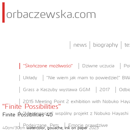
orbaczewska.com
news
biography
te
"Skończone możliwości"
Dziwne uczucia
Po
Układy
"Nie wiem jak mam to powiedzieć" BW
Grass a Kaszuby wystawa GGM
2017
Odbic
2015 Meeting Point 2 exhibition with Nobuko Haya
"Finite Possibilities"
"Meetingpoint" wspólny projekt z Nobuko Hayashi
Finite Possibilities 40
Podejrzane, Pets
Emocje prawdziwe
40cm/30cm
watercolor, gouache, ink on paper
2023