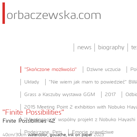
orbaczewska.com
news
biography
te
"Skończone możliwości"
Dziwne uczucia
Po
Układy
"Nie wiem jak mam to powiedzieć" BW
Grass a Kaszuby wystawa GGM
2017
Odbic
2015 Meeting Point 2 exhibition with Nobuko Haya
"Finite Possibilities"
"Meetingpoint" wspólny projekt z Nobuko Hayashi
Finite Possibilities 42
Podejrzane, Pets
Emocje prawdziwe
40cm/30cm
watercolor, gouache, ink on paper
2023