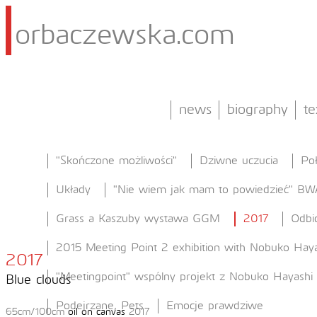
orbaczewska.com
news
biography
te
"Skończone możliwości"
Dziwne uczucia
Po
Układy
"Nie wiem jak mam to powiedzieć" BW
Grass a Kaszuby wystawa GGM
2017
Odbi
2015 Meeting Point 2 exhibition with Nobuko Haya
2017
"Meetingpoint" wspólny projekt z Nobuko Hayashi
Blue clouds
Podejrzane, Pets
Emocje prawdziwe
65cm/100cm
oil on canvas
2017