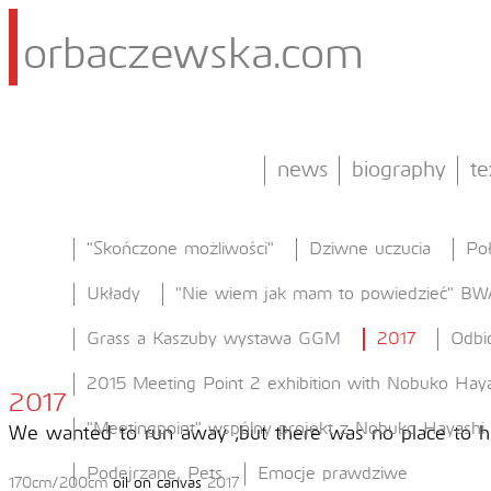
orbaczewska.com
news
biography
te
"Skończone możliwości"
Dziwne uczucia
Po
Układy
"Nie wiem jak mam to powiedzieć" BW
Grass a Kaszuby wystawa GGM
2017
Odbi
2015 Meeting Point 2 exhibition with Nobuko Haya
2017
"Meetingpoint" wspólny projekt z Nobuko Hayashi
We wanted to run away ,but there was no place to hi
Podejrzane, Pets
Emocje prawdziwe
170cm/200cm
oil on canvas
2017