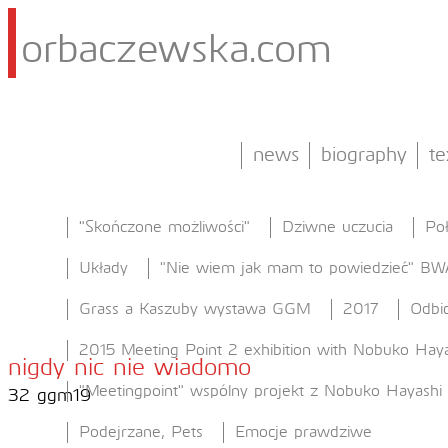
orbaczewska.com
news
biography
te
"Skończone możliwości"
Dziwne uczucia
Po
Układy
"Nie wiem jak mam to powiedzieć" BW
Grass a Kaszuby wystawa GGM
2017
Odbic
2015 Meeting Point 2 exhibition with Nobuko Haya
nigdy nic nie wiadomo
"Meetingpoint" wspólny projekt z Nobuko Hayashi
32 ggm19
Podejrzane, Pets
Emocje prawdziwe