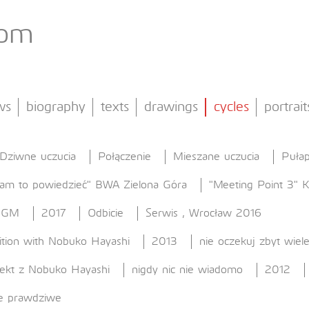
com
ws
biography
texts
drawings
cycles
portrait
Dziwne uczucia
Połączenie
Mieszane uczucia
Pułap
am to powiedzieć" BWA Zielona Góra
"Meeting Point 3" 
 GGM
2017
Odbicie
Serwis , Wrocław 2016
ition with Nobuko Hayashi
2013
nie oczekuj zbyt wiel
jekt z Nobuko Hayashi
nigdy nic nie wiadomo
2012
e prawdziwe