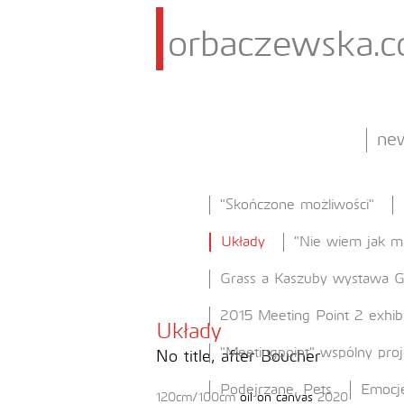
orbaczewska.
ne
"Skończone możliwości"
Układy
"Nie wiem jak m
Grass a Kaszuby wystawa
2015 Meeting Point 2 exhib
Układy
"Meetingpoint" wspólny pro
No title, after Boucher
Podejrzane, Pets
Emocj
120cm/100cm
oil on canvas
2020