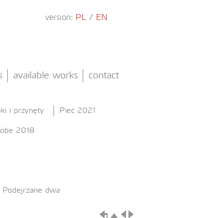
version:
PL
/
EN
s
available works
contact
ki i przynęty
Piec 2021
Kobe 2018
e
Podejrzane dwa